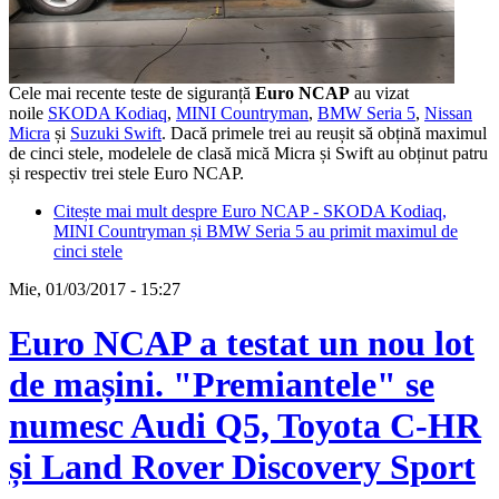
Cele mai recente teste de siguranță
Euro NCAP
au vizat
noile
SKODA Kodiaq
,
MINI Countryman
,
BMW Seria 5
,
Nissan
Micra
și
Suzuki Swift
. Dacă primele trei au reușit să obțină maximul
de cinci stele, modelele de clasă mică Micra și Swift au obținut patru
și respectiv trei stele Euro NCAP.
Citește mai mult
despre Euro NCAP - SKODA Kodiaq,
MINI Countryman și BMW Seria 5 au primit maximul de
cinci stele
Mie, 01/03/2017 - 15:27
Euro NCAP a testat un nou lot
de mașini. "Premiantele" se
numesc Audi Q5, Toyota C-HR
și Land Rover Discovery Sport