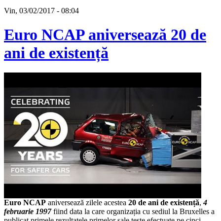
Vin, 03/02/2017 - 08:04
Euro NCAP aniversează 20 de
ani de existență
Euro NCAP
aniversează zilele acestea
20 de ani de existență
,
4
februarie 1997
fiind data la care organizația cu sediul la Bruxelles a
publicat primele rezultatele primelor sale teste efectuate pe cinci