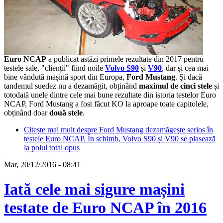
Euro NCAP
a publicat astăzi primele rezultate din 2017 pentru
testele sale, "clienții" fiind noile
Volvo S90
și
V90
, dar și cea mai
bine vândută mașină sport din Europa,
Ford Mustang
. Și dacă
tandemul suedez nu a dezamăgit, obținând
maximul de cinci stele
și
totodată unele dintre cele mai bune rezultate din istoria testelor Euro
NCAP, Ford Mustang a fost făcut KO la aproape toate capitolele,
obținând doar
două stele
.
Citește mai mult
despre Ford Mustang dezamăgește serios în
testele Euro NCAP. În schimb, Volvo S90 și V90 se plasează
la polul total opus
Mar, 20/12/2016 - 08:41
Iată cele mai sigure mașini
testate de Euro NCAP în 2016