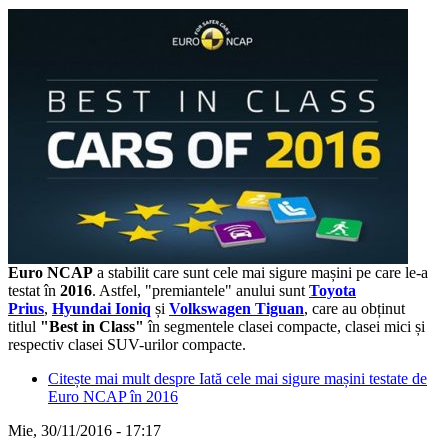
Euro NCAP
a stabilit care sunt cele mai sigure mașini pe care le-a
testat în
2016
. Astfel, "premiantele" anului sunt
Toyota
Prius
,
Hyundai Ioniq
și
Volkswagen Tiguan
, care au obținut
titlul
"Best in Class"
în segmentele clasei compacte, clasei mici și
respectiv clasei SUV-urilor compacte.
Citește mai mult
despre Iată cele mai sigure mașini testate de
Euro NCAP în 2016
Mie, 30/11/2016 - 17:17