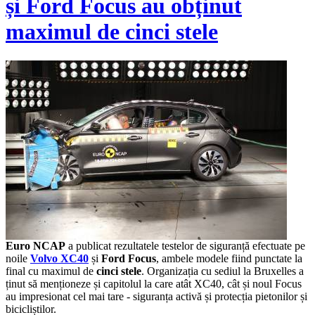
și Ford Focus au obținut
maximul de cinci stele
Euro NCAP
a publicat rezultatele testelor de siguranță efectuate pe
noile
Volvo XC40
și
Ford Focus
, ambele modele fiind punctate la
final cu maximul de
cinci stele
. Organizația cu sediul la Bruxelles a
ținut să menționeze și capitolul la care atât XC40, cât și noul Focus
au impresionat cel mai tare - siguranța activă și protecția pietonilor și
bicicliștilor.