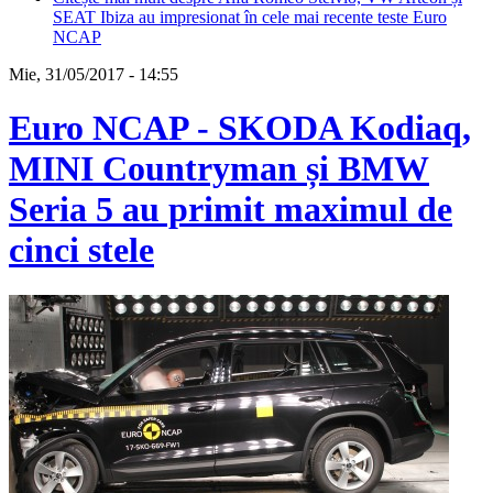
SEAT Ibiza au impresionat în cele mai recente teste Euro
NCAP
Mie, 31/05/2017 - 14:55
Euro NCAP - SKODA Kodiaq,
MINI Countryman și BMW
Seria 5 au primit maximul de
cinci stele