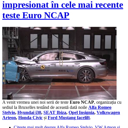
impresionat în cele mai recente
teste Euro NCAP
A venit vremea unei noi serii de teste
Euro NCAP
, organizația cu
sediul la Bruxelles testând de această dată noile
Alfa Romeo
Stelvio
,
Hyundai i30
,
SEAT Ibiza
,
Opel Insignia
,
Volkswagen
Arteon
,
Honda Civic
și
Ford Mustang facelift
.
Citește mai mult
despre Alfa Romeo Stelvio, VW Arteon și