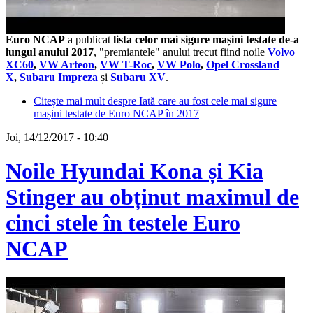
Euro NCAP
a publicat
lista celor mai sigure mașini testate de-a
lungul anului 2017
, "premiantele" anului trecut fiind noile
Volvo
XC60
,
VW Arteon
,
VW T-Roc
,
VW Polo
,
Opel Crossland
X
,
Subaru Impreza
și
Subaru XV
.
Citește mai mult
despre Iată care au fost cele mai sigure
mașini testate de Euro NCAP în 2017
Joi, 14/12/2017 - 10:40
Noile Hyundai Kona și Kia
Stinger au obținut maximul de
cinci stele în testele Euro
NCAP