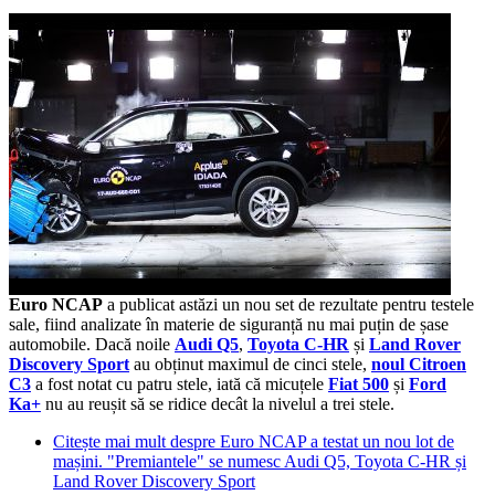
Euro NCAP
a publicat astăzi un nou set de rezultate pentru testele
sale, fiind analizate în materie de siguranță nu mai puțin de șase
automobile. Dacă noile
Audi Q5
,
Toyota C-HR
și
Land Rover
Discovery Sport
au obținut maximul de cinci stele,
noul Citroen
C3
a fost notat cu patru stele, iată că micuțele
Fiat 500
și
Ford
Ka+
nu au reușit să se ridice decât la nivelul a trei stele.
Citește mai mult
despre Euro NCAP a testat un nou lot de
mașini. "Premiantele" se numesc Audi Q5, Toyota C-HR și
Land Rover Discovery Sport