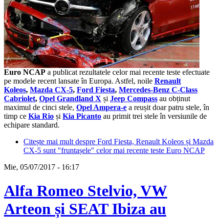
Euro NCAP
a publicat rezultatele celor mai recente teste efectuate
pe modele recent lansate în Europa. Astfel, noile
Renault
Koleos
,
Mazda CX-5
,
Ford Fiesta
,
Mercedes-Benz C-Class
Cabriolet
,
Opel Grandland X
și
Jeep Compass
au obținut
maximul de cinci stele,
Opel Ampera-e
a reușit doar patru stele, în
timp ce
Kia Rio
și
Kia Picanto
au primit trei stele în versiunile de
echipare standard.
Citește mai mult
despre Ford Fiesta, Renault Koleos și Mazda
CX-5 sunt "fruntașele" celor mai recente teste Euro NCAP
Mie, 05/07/2017 - 16:17
Alfa Romeo Stelvio, VW
Arteon și SEAT Ibiza au