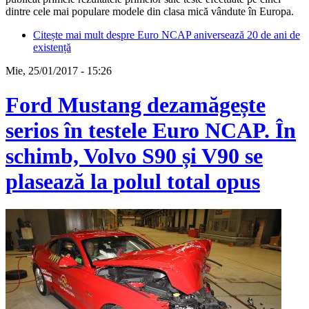
dintre cele mai populare modele din clasa mică vândute în Europa.
Citește mai mult
despre Euro NCAP aniversează 20 de ani de
existență
Mie, 25/01/2017 - 15:26
Ford Mustang dezamăgește
serios în testele Euro NCAP. În
schimb, Volvo S90 și V90 se
plasează la polul total opus