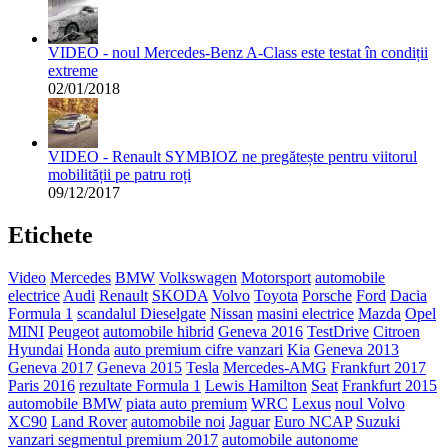
VIDEO - noul Mercedes-Benz A-Class este testat în condiții
extreme
02/01/2018
VIDEO - Renault SYMBIOZ ne pregătește pentru viitorul
mobilității pe patru roți
09/12/2017
Etichete
Video
Mercedes
BMW
Volkswagen
Motorsport
automobile
electrice
Audi
Renault
SKODA
Volvo
Toyota
Porsche
Ford
Dacia
Formula 1
scandalul Dieselgate
Nissan
masini electrice
Mazda
Opel
MINI
Peugeot
automobile hibrid
Geneva 2016
TestDrive
Citroen
Hyundai
Honda
auto premium cifre vanzari
Kia
Geneva 2013
Geneva 2017
Geneva 2015
Tesla
Mercedes-AMG
Frankfurt 2017
Paris 2016
rezultate Formula 1
Lewis Hamilton
Seat
Frankfurt 2015
automobile BMW
piata auto premium
WRC
Lexus
noul Volvo
XC90
Land Rover
automobile noi
Jaguar
Euro NCAP
Suzuki
vanzari segmentul premium 2017
automobile autonome