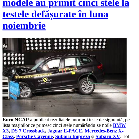
modele au primit cinci stele la
testele defășurate în luna
noiembrie
Euro NCAP
a publicat rezultatele unor noi teste de siguranță, pe
lista mașinilor ce primesc cinci stele numărându-se noile
BMW
X3
,
DS 7 Crossback
,
Jaguar E-PACE
,
Mercedes-Benz X-
Class
,
Porsche Cayenne
,
Subaru Impreza
și
Subaru XV
. Tot