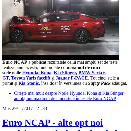
Euro NCAP
a publicat rezultatele celui mai amplu set de teste
realizat anul acesta, fiind notate cu
maximul de cinci
stele
noile
Hyundai Kona
,
Kia Stinger
,
BMW Seria 6
GT
,
Toyota Yaris facelift
și
Jaguar F-PACE
. Tot cinci stele a
primit și
Kia Stonic
, însă doar în versiunea cu
Safety Pack
adăugat.
Citește mai mult
despre Noile Hyundai Kona și Kia Stinger
au obținut maximul de cinci stele în testele Euro NCAP
Mie, 29/11/2017 - 21:33
Euro NCAP - alte opt noi