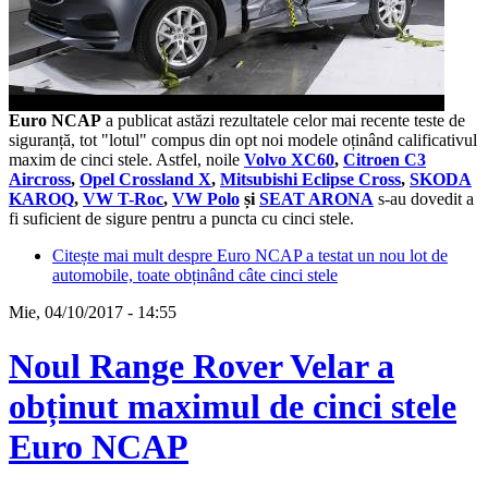
Euro NCAP
a publicat astăzi rezultatele celor mai recente teste de
siguranță, tot "lotul" compus din opt noi modele oținând calificativul
maxim de cinci stele. Astfel, noile
Volvo XC60
,
Citroen C3
Aircross
,
Opel Crossland X
,
Mitsubishi Eclipse Cross
,
SKODA
KAROQ
,
VW T-Roc
,
VW Polo
și
SEAT ARONA
s-au dovedit a
fi suficient de sigure pentru a puncta cu cinci stele.
Citește mai mult
despre Euro NCAP a testat un nou lot de
automobile, toate obținând câte cinci stele
Mie, 04/10/2017 - 14:55
Noul Range Rover Velar a
obținut maximul de cinci stele
Euro NCAP