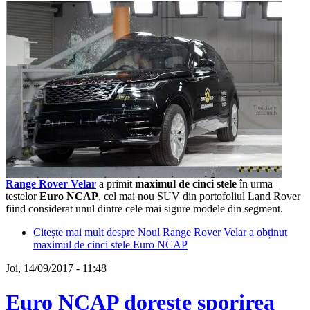
Range Rover Velar
a primit
maximul de cinci stele
în urma
testelor
Euro NCAP
, cel mai nou SUV din portofoliul Land Rover
fiind considerat unul dintre cele mai sigure modele din segment.
Citește mai mult
despre Noul Range Rover Velar a obținut
maximul de cinci stele Euro NCAP
Joi, 14/09/2017 - 11:48
Euro NCAP dorește sporirea