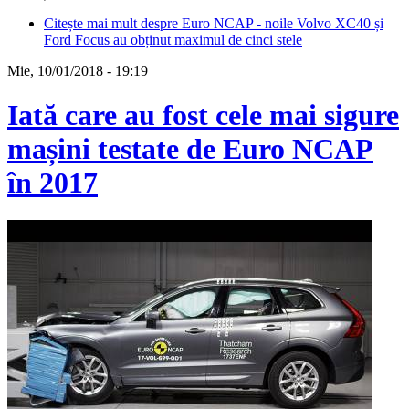
Citește mai mult
despre Euro NCAP - noile Volvo XC40 și
Ford Focus au obținut maximul de cinci stele
Mie, 10/01/2018 - 19:19
Iată care au fost cele mai sigure
mașini testate de Euro NCAP
în 2017