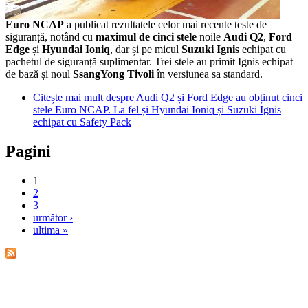
Euro NCAP
a publicat rezultatele celor mai recente teste de
siguranță, notând cu
maximul de cinci stele
noile
Audi Q2
,
Ford
Edge
și
Hyundai Ioniq
, dar și pe micul
Suzuki Ignis
echipat cu
pachetul de siguranță suplimentar. Trei stele au primit Ignis echipat
de bază și noul
SsangYong Tivoli
în versiunea sa standard.
Citește mai mult
despre Audi Q2 și Ford Edge au obținut cinci
stele Euro NCAP. La fel și Hyundai Ioniq și Suzuki Ignis
echipat cu Safety Pack
Pagini
1
2
3
următor ›
ultima »