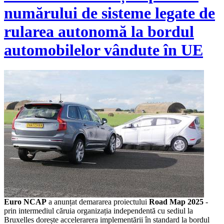
numărului de sisteme legate de
rularea autonomă la bordul
automobilelor vândute în UE
Euro NCAP
a anunțat demararea proiectului
Road Map 2025
-
prin intermediul căruia organizația independentă cu sediul la
Bruxelles dorește accelerarera implementării în standard la bordul