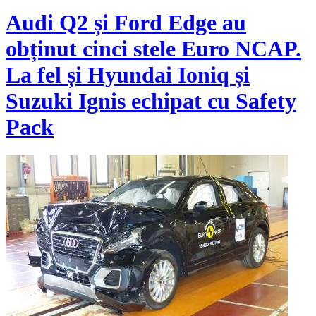
Audi Q2 și Ford Edge au
obținut cinci stele Euro NCAP.
La fel și Hyundai Ioniq și
Suzuki Ignis echipat cu Safety
Pack