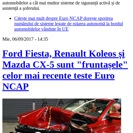
automobilelor a cât mai multor sisteme de siguranță activă și de
asistență a șoferului.
Citește mai mult
despre Euro NCAP dorește sporirea
numărului de sisteme legate de rularea autonomă la bordul
automobilelor vândute în UE
Mie, 06/09/2017 - 14:35
Ford Fiesta, Renault Koleos și
Mazda CX-5 sunt "fruntașele"
celor mai recente teste Euro
NCAP