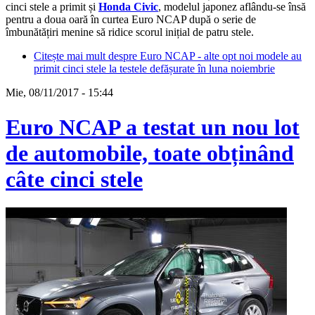
cinci stele a primit și
Honda Civic
, modelul japonez aflându-se însă
pentru a doua oară în curtea Euro NCAP după o serie de
îmbunătățiri menine să ridice scorul inițial de patru stele.
Citește mai mult
despre Euro NCAP - alte opt noi modele au
primit cinci stele la testele defășurate în luna noiembrie
Mie, 08/11/2017 - 15:44
Euro NCAP a testat un nou lot
de automobile, toate obținând
câte cinci stele