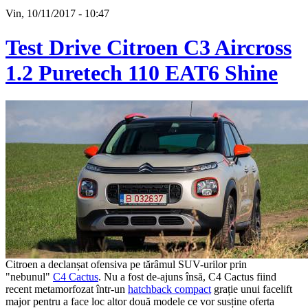
Vin, 10/11/2017 - 10:47
Test Drive Citroen C3 Aircross
1.2 Puretech 110 EAT6 Shine
Citroen a declanșat ofensiva pe tărâmul SUV-urilor prin
"nebunul"
C4 Cactus
. Nu a fost de-ajuns însă, C4 Cactus fiind
recent metamorfozat într-un
hatchback compact
grație unui facelift
major pentru a face loc altor două modele ce vor susține oferta