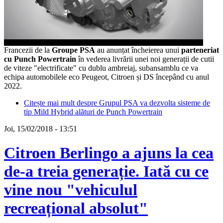
Francezii de la
Groupe PSA
au anunțat încheierea unui
parteneriat
cu Punch Powertrain
în vederea livrării unei noi generații de cutii
de viteze "electrificate" cu dublu ambreiaj, subansamblu ce va
echipa automobilele eco Peugeot, Citroen și DS începând cu anul
2022.
Citește mai mult
despre Grupul PSA va dezvolta sisteme de
tip Mild Hybrid alături de Punch Powertrain
Joi, 15/02/2018 - 13:51
Citroen Berlingo a ajuns la cea
de-a treia generație. Iată cu ce
vine nou "vehiculul
recreațional absolut"