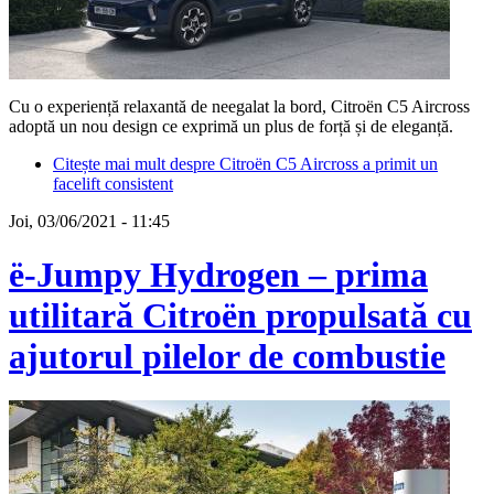
Cu o experiență relaxantă de neegalat la bord, Citroën C5 Aircross
adoptă un nou design ce exprimă un plus de forță și de eleganță.
Citește mai mult
despre Citroën C5 Aircross a primit un
facelift consistent
Joi, 03/06/2021 - 11:45
ë-Jumpy Hydrogen – prima
utilitară Citroën propulsată cu
ajutorul pilelor de combustie