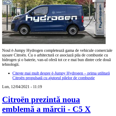
Noul ë-Jumpy Hydrogen completează gama de vehicule comerciale
ușoare Citroën. Cu o arhitectură ce asociază pila de combustie cu
hidrogen și o baterie, van-ul oferă tot ce e mai bun dintre cele două
tehnologii.
Citește mai mult
despre ë-Jumpy Hydrogen – prima utilitară
Citroën propulsată cu ajutorul pilelor de combustie
Lun, 12/04/2021 - 11:19
Citroën prezintă noua
emblemă a mărcii - C5 X