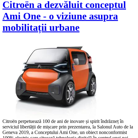
Citroën a dezvăluit conceptul
Ami One - o viziune asupra
mobilitații urbane
Citroën perpetuează 100 de ani de inovare și spirit îndrăzneț în
serviciul libertății de mișcare prin prezentarea, la Salonul Auto de la
Geneva 2019, a Conceptului Ami One, un obiect nonconformist
100% electric care situează tehnologia digitală în centrul unei noi