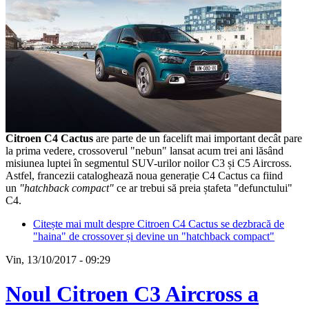
Citroen C4 Cactus
are parte de un facelift mai important decât pare
la prima vedere, crossoverul "nebun" lansat acum trei ani lăsând
misiunea luptei în segmentul SUV-urilor noilor C3 și C5 Aircross.
Astfel, francezii cataloghează noua generație C4 Cactus ca fiind
un
"hatchback compact"
ce ar trebui să preia ștafeta "defunctului"
C4.
Citește mai mult
despre Citroen C4 Cactus se dezbracă de
"haina" de crossover și devine un "hatchback compact"
Vin, 13/10/2017 - 09:29
Noul Citroen C3 Aircross a