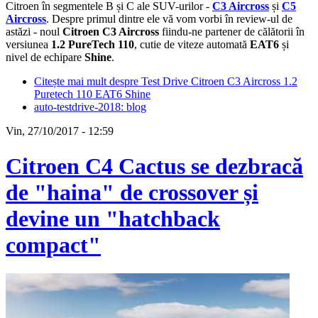
Citroen în segmentele B și C ale SUV-urilor -
C3 Aircross
și
C5
Aircross
. Despre primul dintre ele vă vom vorbi în review-ul de
astăzi - noul
Citroen C3 Aircross
fiindu-ne partener de călătorii în
versiunea
1.2 PureTech 110
, cutie de viteze automată
EAT6
și
nivel de echipare
Shine
.
Citește mai mult
despre Test Drive Citroen C3 Aircross 1.2
Puretech 110 EAT6 Shine
auto-testdrive-2018: blog
Vin, 27/10/2017 - 12:59
Citroen C4 Cactus se dezbracă
de "haina" de crossover și
devine un "hatchback
compact"