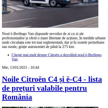
Noul ë-Berlingo Van răspunde nevoilor de zi cu zi ale
profesioniștilor și oferă o mare libertate de acțiune, în mediile urbane
unde circulația este tot mai reglementată, dar și în zonele periurbane
sau rurale, grație autonomiei de până la 275 km.
Citește mai mult
despre Citroën a dezvăluit noul ë-Berlingo
Van
Mie, 13/01/2021 - 10:44
Noile Citroën C4 și ë-C4 - lista
de prețuri valabile pentru
România