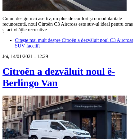
Cu un design mai asertiv, un plus de confort și o modularitate
recunoscută, noul Citroën C3 Aircross este suv-ul ideal pentru oraș
și activitățile recreative.
Citește mai mult
despre Citroën a dezvăluit noul C3 Aircross
SUV facelift
Joi, 14/01/2021 - 12:29
Citroën a dezvăluit noul ë-
Berlingo Van