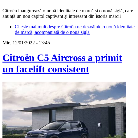
Citroën inaugurează o nouă identitate de marcă și o nouă siglă, care
anunță un nou capitol captivant și interesant din istoria mărcii
Citește mai mult
despre Citroën ne dezvăluie o nouă identitate
de marcă, acompaniată de o nouă siglă
Mie, 12/01/2022 - 13:45
Citroën C5 Aircross a primit
un facelift consistent