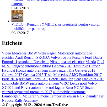
extreme
02/01/2018
VIDEO - Renault SYMBIOZ ne pregătește pentru viitorul
mobilității pe patru roți
09/12/2017
Etichete
Video
Mercedes
BMW
Volkswagen
Motorsport
automobile
electrice
Audi
Renault
SKODA
Volvo
Toyota
Porsche
Ford
Dacia
Formula 1
scandalul Dieselgate
Nissan
masini electrice
Mazda
Opel
MINI
Peugeot
automobile hibrid
Geneva 2016
TestDrive
Citroen
Hyundai
Honda
auto premium cifre vanzari
Kia
Geneva 2013
Geneva 2017
Geneva 2015
Tesla
Mercedes-AMG
Frankfurt 2017
Paris 2016
rezultate Formula 1
Lewis Hamilton
Seat
Frankfurt 2015
automobile BMW
piata auto premium
WRC
Lexus
noul Volvo
XC90
Land Rover
automobile noi
Jaguar
Euro NCAP
Suzuki
vanzari segmentul premium 2017
automobile autonome
Lamborghini
McLaren
Simone Tempestini
emisii NOx
Daimler
Fiat
Napoca Rally Academy
© Copyright 2012 - 2024 Auto-TestDrive