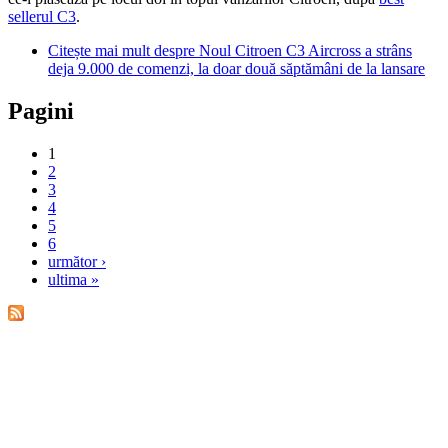
sellerul C3
.
Citește mai mult
despre Noul Citroen C3 Aircross a strâns
deja 9.000 de comenzi, la doar două săptămâni de la lansare
Pagini
1
2
3
4
5
6
următor ›
ultima »