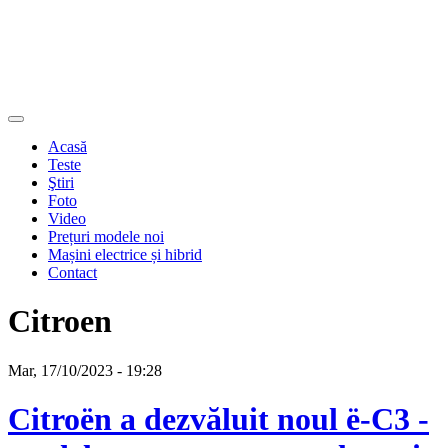
Acasă
Teste
Ştiri
Foto
Video
Prețuri modele noi
Mașini electrice și hibrid
Contact
Citroen
Mar, 17/10/2023 - 19:28
Citroën a dezvăluit noul ë-C3 -