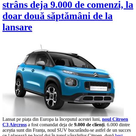
strâns deja 9.000 de comenzi, la
doar două săptămâni de la
lansare
Lansat pe piața din Europa la începutul acestei luni,
noul Citroen
C3 Aircross
a fost comandat deja de
9.000 de clienți
. 6.000 dintre
aceștia sunt din Franța, noul SUV bucurându-se astfel de un succes
ce-l plasează pe locul doi în topul vânzărilor Citroen, după
best