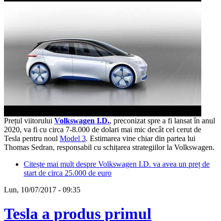
Prețul viitorului
Volkswagen I.D.
, preconizat spre a fi lansat în anul
2020, va fi cu circa 7-8.000 de dolari mai mic decât cel cerut de
Tesla pentru noul
Model 3
. Estimarea vine chiar din partea lui
Thomas Sedran, responsabil cu schițarea strategiilor la Volkswagen.
Citește mai mult
despre Volkswagen I.D. va avea un preț de
start de circa 25.000 de euro
Lun, 10/07/2017 - 09:35
Tesla a produs primul