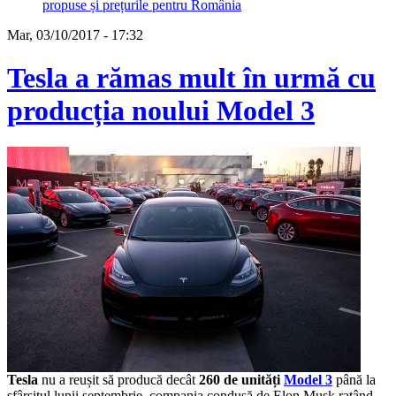
propuse și prețurile pentru România
Mar, 03/10/2017 - 17:32
Tesla a rămas mult în urmă cu
producția noului Model 3
Tesla
nu a reușit să producă decât
260 de unități
Model 3
până la
sfârșitul lunii septembrie, compania condusă de Elon Musk ratând