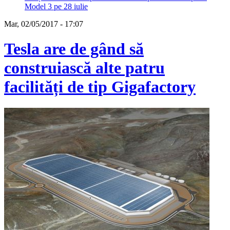
Model 3 pe 28 iulie
Mar, 02/05/2017 - 17:07
Tesla are de gând să
construiască alte patru
facilități de tip Gigafactory