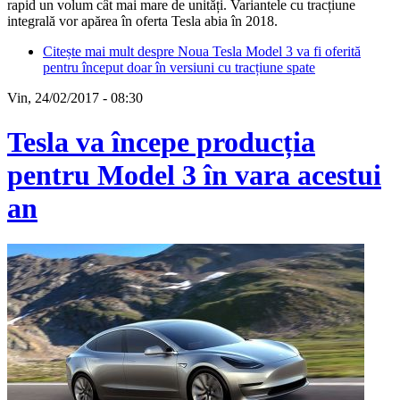
rapid un volum cât mai mare de unități. Variantele cu tracțiune
integrală vor apărea în oferta Tesla abia în 2018.
Citește mai mult
despre Noua Tesla Model 3 va fi oferită
pentru început doar în versiuni cu tracțiune spate
Vin, 24/02/2017 - 08:30
Tesla va începe producția
pentru Model 3 în vara acestui
an