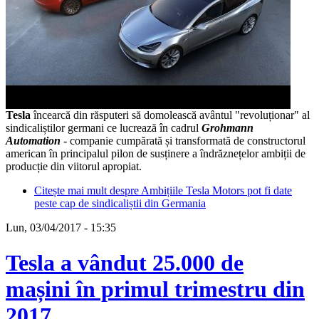
Tesla
încearcă din răsputeri să domolească avântul "revoluționar" al
sindicaliștilor germani ce lucrează în cadrul
Grohmann
Automation
- companie cumpărată și transformată de constructorul
american în principalul pilon de susținere a îndrăznețelor ambiții de
producție din viitorul apropiat.
Citește mai mult
despre Ambițiile Tesla Motors pot fi date
peste cap de sindicaliștii din Germania
Lun, 03/04/2017 - 15:35
Tesla a vândut 25.000 de
mașini în primul trimestru din
2017