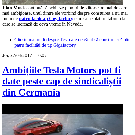
Elon Musk
continuă să schițeze planuri de viitor care mai de care
mai ambițioase, unul dintre ele vorbind despre constuirea a nu mai
puțin de
patru facilități Gigafactory
care să se alăture fabricii la
care se lucrează de ceva vreme în Nevada.
Citește mai mult
despre Tesla are de gând să construiască alte
patru facilități de tip Gigafactory
Joi, 27/04/2017 - 10:07
Ambițiile Tesla Motors pot fi
date peste cap de sindicaliștii
din Germania