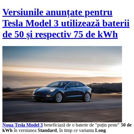
Versiunile anunțate pentru
Tesla Model 3 utilizează baterii
de 50 și respectiv 75 de kWh
Noua Tesla Model 3
beneficiază de o baterie de "puțin peste"
50 de
kWh
în versiunea
Standard
, în timp ce varianta
Long