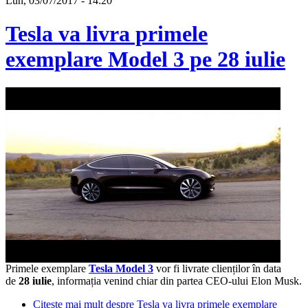
Lun, 03/07/2017 - 14:20
Tesla va livra primele
exemplare Model 3 pe 28 iulie
Primele exemplare
Tesla Model 3
vor fi livrate clienților în data
de
28 iulie
, informația venind chiar din partea CEO-ului Elon Musk.
Citește mai mult
despre Tesla va livra primele exemplare