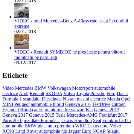
12/01/2018
VIDEO - noul Mercedes-Benz A-Class este testat în condiții
extreme
02/01/2018
VIDEO - Renault SYMBIOZ ne pregătește pentru viitorul
mobilității pe patru roți
09/12/2017
Etichete
Video
Mercedes
BMW
Volkswagen
Motorsport
automobile
electrice
Audi
Renault
SKODA
Volvo
Toyota
Porsche
Ford
Dacia
Formula 1
scandalul Dieselgate
Nissan
masini electrice
Mazda
Opel
MINI
Peugeot
automobile hibrid
Geneva 2016
TestDrive
Citroen
Hyundai
Honda
auto premium cifre vanzari
Kia
Geneva 2013
Geneva 2017
Geneva 2015
Tesla
Mercedes-AMG
Frankfurt 2017
Paris 2016
rezultate Formula 1
Lewis Hamilton
Seat
Frankfurt 2015
automobile BMW
piata auto premium
WRC
Lexus
noul Volvo
XC90
Land Rover
automobile noi
Jaguar
Euro NCAP
Suzuki