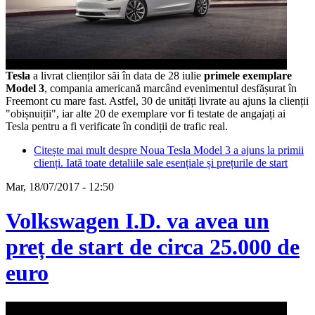
Tesla
a livrat clienților săi în data de 28 iulie
primele exemplare
Model 3
, compania americană marcând evenimentul desfășurat în
Freemont cu mare fast. Astfel, 30 de unități livrate au ajuns la clienții
"obișnuiții", iar alte 20 de exemplare vor fi testate de angajați ai
Tesla pentru a fi verificate în condiții de trafic real.
Citește mai mult
despre Noua Tesla Model 3 a ajuns la primii
clienți. Iată toate detaliile sale esențiale și prețurile de start
Mar, 18/07/2017 - 12:50
Volkswagen I.D. va avea un
preț de start de circa 25.000 de
euro