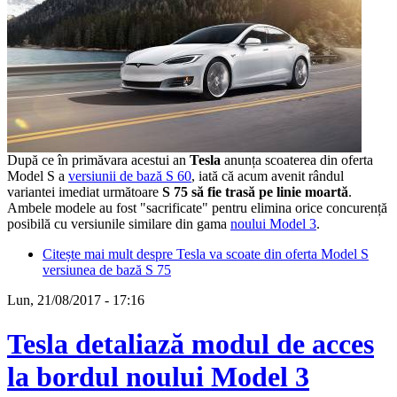
După ce în primăvara acestui an
Tesla
anunța scoaterea din oferta
Model S a
versiunii de bază S 60
, iată că acum avenit rândul
variantei imediat următoare
S 75 să fie trasă pe linie moartă
.
Ambele modele au fost "sacrificate" pentru elimina orice concurență
posibilă cu versiunile similare din gama
noului Model 3
.
Citește mai mult
despre Tesla va scoate din oferta Model S
versiunea de bază S 75
Lun, 21/08/2017 - 17:16
Tesla detaliază modul de acces
la bordul noului Model 3