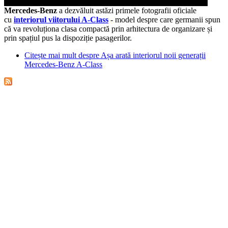
Mercedes-Benz
a dezvăluit astăzi primele fotografii oficiale
cu
interiorul viitorului A-Class
- model despre care germanii spun
că va revoluționa clasa compactă prin arhitectura de organizare și
prin spațiul pus la dispoziție pasagerilor.
Citește mai mult
despre Așa arată interiorul noii generații
Mercedes-Benz A-Class