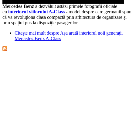
Mercedes-Benz
a dezvăluit astăzi primele fotografii oficiale
cu
interiorul viitorului A-Class
- model despre care germanii spun
că va revoluționa clasa compactă prin arhitectura de organizare și
prin spațiul pus la dispoziție pasagerilor.
Citește mai mult
despre Așa arată interiorul noii generații
Mercedes-Benz A-Class