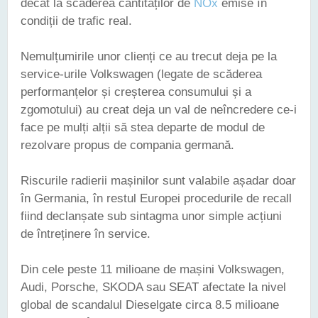
decât la scăderea cantităților de
NOx
emise în
condiții de trafic real.
Nemulțumirile unor clienți ce au trecut deja pe la
service-urile Volkswagen (legate de scăderea
performanțelor și creșterea consumului și a
zgomotului) au creat deja un val de neîncredere ce-i
face pe mulți alții să stea departe de modul de
rezolvare propus de compania germană.
Riscurile radierii mașinilor sunt valabile așadar doar
în Germania, în restul Europei procedurile de recall
fiind declanșate sub sintagma unor simple acțiuni
de întreținere în service.
Din cele peste 11 milioane de mașini Volkswagen,
Audi, Porsche, SKODA sau SEAT afectate la nivel
global de scandalul Dieselgate circa 8.5 milioane