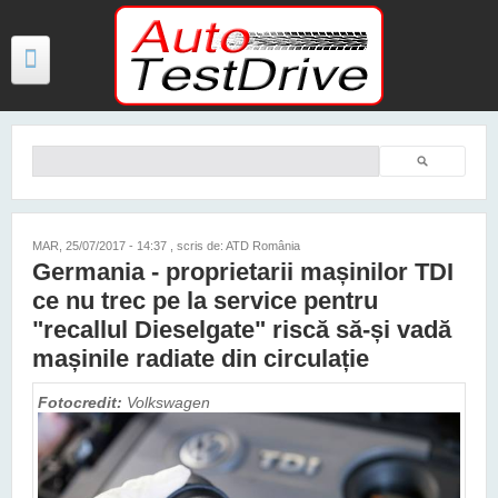
Mergi la conţinutul principal
Căutare
Formular de căutare
TESTE
ŞTIRI
MAR, 25/07/2017 - 14:37
, scris de: ATD România
Germania - proprietarii mașinilor TDI
FOTO
ce nu trec pe la service pentru
VIDEO
"recallul Dieselgate" riscă să-și vadă
mașinile radiate din circulație
PREȚURI MODELE NOI
Fotocredit:
Volkswagen
MAȘINI ELECTRICE ȘI HIBRID
CONTACT