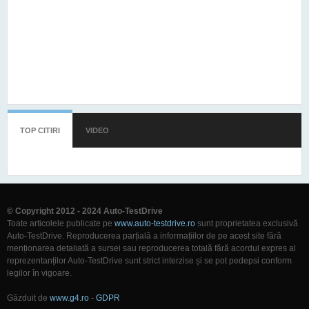
TOP CITIRI
(TAB ACTIV)
VIDEO
© Copyright 2012 - 2024 Auto-TestDrive
Toate articolele publicate pe
www.auto-testdrive.ro
sunt proprietatea exclusivă
Auto-TestDrive. Reproducerea parțială a informațiilor de pe acest site fără
menționarea detaliată a sursei sau reproducerea totală fără acordul expres al
reprezentanților Auto-TestDrive sunt strict interzise și se pot pedepsi conform
legilor în vigoare.
Găzduit de
www.g4.ro
-
GDPR