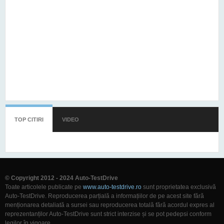
TOP CITIRI
(TAB ACTIV)
VIDEO
© Copyright 2012 - 2024 Auto-TestDrive
Toate articolele publicate pe
www.auto-testdrive.ro
sunt proprietatea exclusivă
Auto-TestDrive. Reproducerea parțială a informațiilor de pe acest site fără
menționarea detaliată a sursei sau reproducerea totală fără acordul expres al
reprezentanților Auto-TestDrive sunt strict interzise și se pot pedepsi conform
legilor în vigoare.