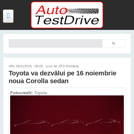
Mergi la conţinutul principal
Căutare
Formular de căutare
TESTE
ŞTIRI
VIN, 09/11/2018 - 08:09
, scris de: ATD România
Toyota va dezvălui pe 16 noiembrie
FOTO
noua Corolla sedan
VIDEO
Fotocredit:
Toyota
PREȚURI MODELE NOI
MAȘINI ELECTRICE ȘI HIBRID
CONTACT