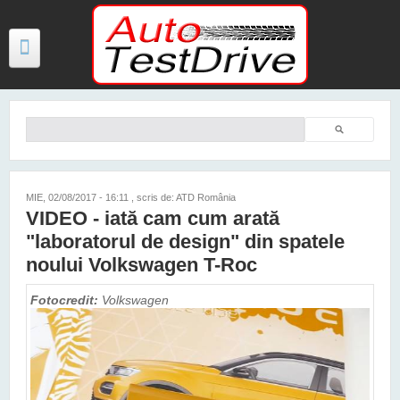
Mergi la conţinutul principal
Căutare
Formular de căutare
TESTE
ŞTIRI
MIE, 02/08/2017 - 16:11
, scris de: ATD România
VIDEO - iată cam cum arată
FOTO
"laboratorul de design" din spatele
VIDEO
noului Volkswagen T-Roc
PREȚURI MODELE NOI
Fotocredit:
Volkswagen
MAȘINI ELECTRICE ȘI HIBRID
CONTACT