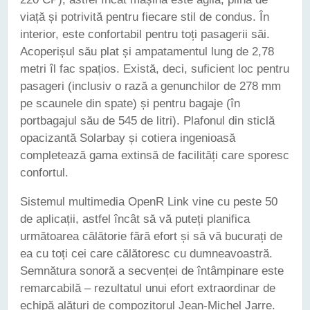
viață și potrivită pentru fiecare stil de condus. În
interior, este confortabil pentru toți pasagerii săi.
Acoperișul său plat și ampatamentul lung de 2,78
metri îl fac spațios. Există, deci, suficient loc pentru
pasageri (inclusiv o rază a genunchilor de 278 mm
pe scaunele din spate) și pentru bagaje (în
portbagajul său de 545 de litri). Plafonul din sticlă
opacizantă Solarbay și cotiera ingenioasă
completează gama extinsă de facilități care sporesc
confortul.
Sistemul multimedia OpenR Link vine cu peste 50
de aplicații, astfel încât să vă puteți planifica
următoarea călătorie fără efort și să vă bucurați de
ea cu toți cei care călătoresc cu dumneavoastră.
Semnătura sonoră a secvenței de întâmpinare este
remarcabilă – rezultatul unui efort extraordinar de
echipă alături de compozitorul Jean-Michel Jarre.