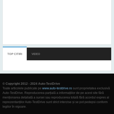
TOP CITIRI
(TAB ACTIV)
VIDEO
© Copyright 2012 - 2024 Auto-TestDrive
Toate articolele publicate pe
www.auto-testdrive.ro
sunt proprietatea exclusivă
Auto-TestDrive. Reproducerea parțială a informațiilor de pe acest site fără
menționarea detaliată a sursei sau reproducerea totală fără acordul expres al
reprezentanților Auto-TestDrive sunt strict interzise și se pot pedepsi conform
legilor în vigoare.