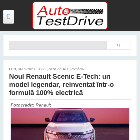
Mergi la conţinutul principal
Căutare
Formular de căutare
TESTE
ŞTIRI
LUN, 04/09/2023 - 08:23
, scris de: ATD România
Noul Renault Scenic E-Tech: un
FOTO
model legendar, reinventat într-o
VIDEO
formulă 100% electrică
PREȚURI MODELE NOI
Fotocredit:
Renault
MAȘINI ELECTRICE ȘI HIBRID
CONTACT