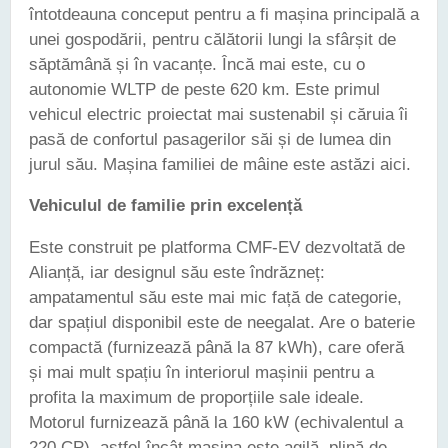
întotdeauna conceput pentru a fi mașina principală a
unei gospodării, pentru călătorii lungi la sfârșit de
săptămână și în vacanțe. Încă mai este, cu o
autonomie WLTP de peste 620 km. Este primul
vehicul electric proiectat mai sustenabil și căruia îi
pasă de confortul pasagerilor săi și de lumea din
jurul său. Mașina familiei de mâine este astăzi aici.
Vehiculul de familie prin excelență
Este construit pe platforma CMF-EV dezvoltată de
Alianță, iar designul său este îndrăzneț:
ampatamentul său este mai mic față de categorie,
dar spațiul disponibil este de neegalat. Are o baterie
compactă (furnizează până la 87 kWh), care oferă
și mai mult spațiu în interiorul mașinii pentru a
profita la maximum de proporțiile sale ideale.
Motorul furnizează până la 160 kW (echivalentul a
220 CP), astfel încât mașina este agilă, plină de