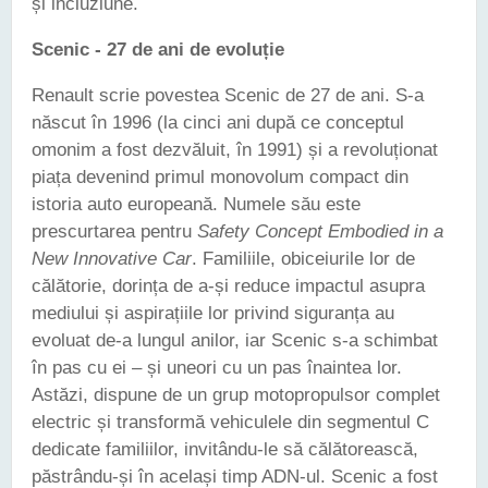
și incluziune.
Scenic - 27 de ani de evoluție
Renault scrie povestea Scenic de 27 de ani. S-a
născut în 1996 (la cinci ani după ce conceptul
omonim a fost dezvăluit, în 1991) și a revoluționat
piața devenind primul monovolum compact din
istoria auto europeană. Numele său este
prescurtarea pentru
Safety Concept Embodied in a
New Innovative Car
. Familiile, obiceiurile lor de
călătorie, dorința de a-și reduce impactul asupra
mediului și aspirațiile lor privind siguranța au
evoluat de-a lungul anilor, iar Scenic s-a schimbat
în pas cu ei – și uneori cu un pas înaintea lor.
Astăzi, dispune de un grup motopropulsor complet
electric și transformă vehiculele din segmentul C
dedicate familiilor, invitându-le să călătorească,
păstrându-și în același timp ADN-ul. Scenic a fost