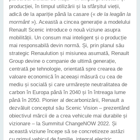
producției, în timpul utilizării și la sfârșitul vieții,
adică de la apariție până la casare («
de la leagăn la
mormânt
»). Această a cincea generație a modelului
Renault Scenic introduce o nouă viziune asupra
mobilității. Un consum mai inteligent și o producție
mai responsabilă devin normă. Și, prin planul său
strategic Renaulution și misiunea asumată, Renault
Group devine o companie de ultimă generație,
centrată pe tehnologie, orientată spre crearea de
valoare economică în aceeași măsură cu cea de
mediu și socială și care urmărește neutralitatea de
carbon în Europa până în 2040 și în întreaga lume
până în 2050. Pionier al decarbonizării, Renault a
dezvăluit conceptul său Scenic Vision – prezentând
obiectivul mărcii de a crea vehicule mai durabile și
vizionare – la Summitul ChangeNOW 2022. Și
această viziune începe să se concretizeze astăzi
cu primul vehicul de familie, integral electric,