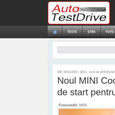
Mergi la conţinutul principal
TESTE
ŞTIRI
FOTO
Formular de căutare
MIE, 08/11/2023 - 08:53
, scris de: ATD Român
Noul MINI Coop
de start pent
Fotocredit:
MINI