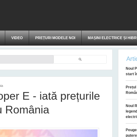
VIDEO
PREȚURI MODELE NOI
MAȘINI ELECTRICE ȘI HIBR
Arti
Căutare
Noul P
start 
ia
Prețul
er E - iată prețurile
Român
ru România
Noul R
legend
electr
Peugeo
putere