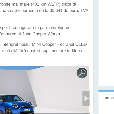
onomie mai mare (402 km WLTP) datorită
variantei SE pornește de la 35.641 de euro, TVA
pot fi configurate în patru niveluri de
, Favoured și John Cooper Works.
 interiorul noului MINI Cooper - ecranul OLED
e oferită fără costuri suplimentare indiferent
TOP CIT