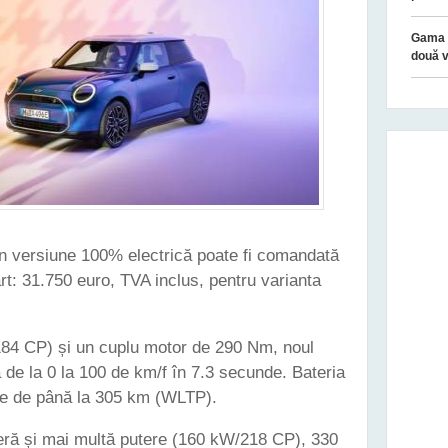
Gama n
două v
n versiune 100% electrică poate fi comandată
rt: 31.750 euro, TVA inclus, pentru varianta
184 CP) și un cuplu motor de 290 Nm, noul
de la 0 la 100 de km/f în 7.3 secunde. Bateria
ie de până la 305 km (WLTP).
ră și mai multă putere (160 kW/218 CP), 330