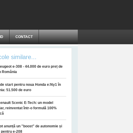
ID
CONTACT
cole similare...
eugeot e-308 - 44.000 de euro preț de
în România
 de start pentru noua Honda e:Ny1 în
ia: 51.500 de euro
enault Scenic E-Tech: un model
ar, reinventat într-o formulă 100%
ică
t anunță un "boost" de autonomie și
 pentru e-208