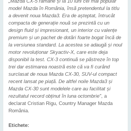
„Mazda CX-5 râmâne și la 10 luni cel mai popular
model Mazda în România, însă pretendentul la titlu
a devenit noua Mazda3. Era de așteptat, întrucât
compacta de generație nouă se prezintă cu un
design fluid și impresionant, un interior cu valențe
premium și un pachet de dotări foarte bogat încă de
la versiunea standard. La acestea se adaugă și noul
motor revoluționar Skyactiv-X, care este deja
disponibil la test. CX-3 continuă se păstreze în top
trei dar estimarea noastră este că va fi curând
surclasat de noua Mazda CX-30, SUV-ul compact
recent lansat pe piață. De altfel noile Mazda3 și
Mazda CX-30 sunt modelele care au facilitat și
rezultatul record obținut în luna octombrie”
, a
declarat Cristian Rigu, Country Manager Mazda
România.
Etichete: