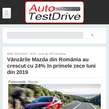
Mergi la conţinutul principal
Căutare
Formular de căutare
TESTE
ŞTIRI
MAR, 05/11/2019 - 16:47
, scris de: ATD România
Vânzările Mazda din România au
FOTO
crescut cu 24% în primele zece luni
VIDEO
din 2019
PREȚURI MODELE NOI
Fotocredit:
Mazda
MAȘINI ELECTRICE ȘI HIBRID
CONTACT